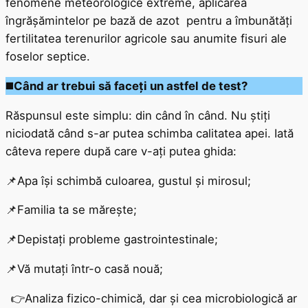
fenomene meteorologice extreme, aplicarea
îngrășămintelor pe bază de azot pentru a îmbunătăți
fertilitatea terenurilor agricole sau anumite fisuri ale
foselor septice.
◼️
Când ar trebui să faceți un astfel de test?
Răspunsul este simplu: din când în când. Nu știți
niciodată când s-ar putea schimba calitatea apei. Iată
câteva repere după care v-ați putea ghida:
📌Apa își schimbă culoarea, gustul și mirosul;
📌Familia ta se mărește;
📌Depistați probleme gastrointestinale;
📌Vă mutați într-o casă nouă;
👉Analiza fizico-chimică, dar și cea microbiologică ar