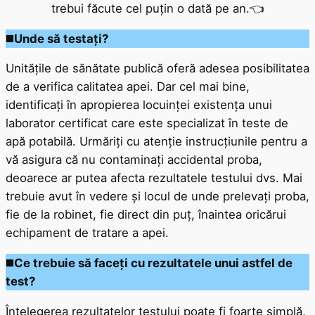
trebui făcute cel puțin o dată pe an.👈
◼️
Unde să testați?
Unitățile de sănătate publică oferă adesea posibilitatea
de a verifica calitatea apei. Dar cel mai bine,
identificați în apropierea locuinței existența unui
laborator certificat care este specializat în teste de
apă potabilă. Urmăriți cu atenție instrucțiunile pentru a
vă asigura că nu contaminați accidental proba,
deoarece ar putea afecta rezultatele testului dvs. Mai
trebuie avut în vedere și locul de unde prelevați proba,
fie de la robinet, fie direct din puț, înaintea oricărui
echipament de tratare a apei.
◼️
Ce trebuie să faceți cu rezultatele unui astfel de
test?
Înțelegerea rezultatelor testului poate fi foarte simplă,