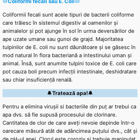
🦠
Coliformi fecali sau E. Coli
🦠
Coliformii fecali sunt acele tipuri de bacterii coliforme
care trăiesc în sistemul digestiv al oamenilor și
animalelor și pot ajunge în sol în urma deversărilor de
ape uzate umane sau gunoi de grajd. Majoritatea
tulpinilor de E. coli nu sunt dăunătoare și se găsesc în
mod natural în flora bacteriană a intestinului uman și
animal. Însă, sunt anumite tulpini toxice de E. coli care
pot cauza boli precum infecții intestinale, deshidratare
sau chiar insuficiență renală.
🔔
Tratează apa!
🔔
Pentru a elimina virușii si bacteriile din puț ar trebui ca
apa dvs. să fie supusă procesului de clorinare.
Cantitatea de clor de care aveți nevoie depinde într-o
oarecare măsură atât de adâncimea puțului dvs., cât și
de pH-ul apei. Clorul este coroziv și trebuie manipulat