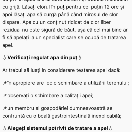
cu grijă. Lăsați clorul în puț pentru cel puțin 12 ore și
apoi lăsați apa să curgă până când mirosul de clor
dispare. Apa cu un conținut ridicat de clor liber
rezidual nu este sigură de băut, așa că cel mai bine ar
fi să apelați la un specialist care se ocupă de tratarea
apei.
💧
Verificați regulat apa din puț
💧
Ar trebui să luați în considerare testarea apei dacă:
📌în apropiere are loc o schimbare a utilizării terenului;
📌observați o schimbare a calității apei;
📌un membru al gospodăriei dumneavoastră se
confruntă cu o boală gastrointestinală inexplicabilă;
💧
Alegeți sistemul potrivit de tratare a apei
💧